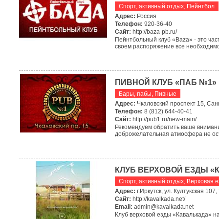
Спорт, активный отдых
,
Пейнтбол
Адрес:
Россия
Телефон:
920-36-40
Сайт:
http://baza-pb.ru/
Пейнтбольный клуб «Baza» - это час
своем распоряжение все необходимо
ПИВНОЙ КЛУБ «ПАБ №1»
Бары, пабы
,
Пивные
Адрес:
Чкаловский проспект 15, Сан
Телефон:
8 (812) 644-40-41
Сайт:
http://pub1.ru/new-main/
Рекомендуем обратить ваше внимани
доброжелательная атмосфера не ост
КЛУБ ВЕРХОВОЙ ЕЗДЫ «
Спорт, активный отдых
,
Верховая е
Адрес:
г.Иркутск, ул. Култукская 10
Сайт:
http://kavalkada.net/
Email:
admin@kavalkada.net
Клуб верховой езды «Кавалькада» на