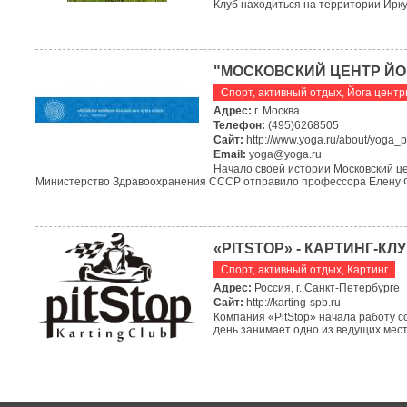
Клуб находиться на территории Иркут
"МОСКОВСКИЙ ЦЕНТР ЙО
Спорт, активный отдых
,
Йога цент
Адрес:
г. Москва
Телефон:
(495)6268505
Сайт:
http://www.yoga.ru/about/yoga_p
Email:
yoga@yoga.ru
Начало своей истории Московский цен
Министерство Здравоохранения СССР отправило профессора Елену Фе
«PITSTOP» - КАРТИНГ-КЛ
Спорт, активный отдых
,
Картинг
Адрес:
Россия, г. Санкт-Петербурге
Сайт:
http://karting-spb.ru
Компания «PitStop» начала работу со
день занимает одно из ведущих мест,