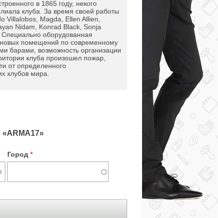
роенного в 1865 году, некого
лиала клуба. За время своей работы
illalobos, Magda, Ellen Allien,
ayan Nidam, Konrad Black, Sonja
eat. Специально оборудованная
и новых помещений по современному
ми барами, возможность организации
ритории клуба произошел пожар,
ти от определенного
их клубов мира.
 «ARMA17»
Город
*