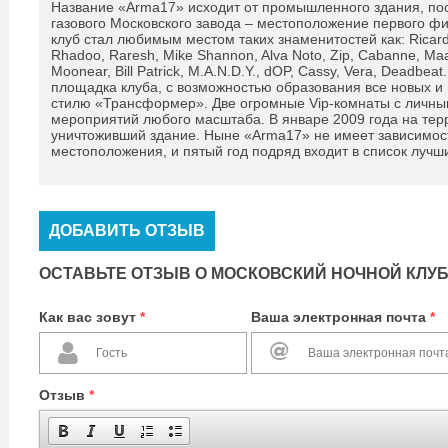
Название «Arma17» исходит от промышленного здания, пост
газового Московского завода – местоположение первого фи
клуб стал любимым местом таких знаменитостей как: Ricardo V
Rhadoo, Raresh, Mike Shannon, Alva Noto, Zip, Cabanne, Ma
Moonear, Bill Patrick, M.A.N.D.Y., dOP, Cassy, Vera, Deadb
площадка клуба, с возможностью образования все новых 
стилю «Трансформер». Две огромные Vip-комнаты с личны
мероприятий любого масштаба. В январе 2009 года на тер
уничтоживший здание. Ныне «Arma17» не имеет зависимос
местоположения, и пятый год подряд входит в список лучш
ДОБАВИТЬ ОТЗЫВ
ОСТАВЬТЕ ОТЗЫВ О МОСКОВСКИЙ НОЧНОЙ КЛУБ
Как вас зовут
*
Ваша электронная почта
*
Отзыв
*