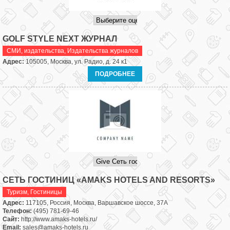
GOLF STYLE NEXT ЖУРНАЛ
СМИ, издательства
,
Издательства журналов
Адрес:
105005, Москва, ул. Радио, д. 24 к1
ПОДРОБНЕЕ
СЕТЬ ГОСТИНИЦ «AMAKS HOTELS AND RESORTS»
Туризм
,
Гостиницы
Адрес:
117105, Россия, Москва, Варшавское шоссе, 37А
Телефон:
(495) 781-69-46
Сайт:
http://www.amaks-hotels.ru/
Email:
sales@amaks-hotels.ru