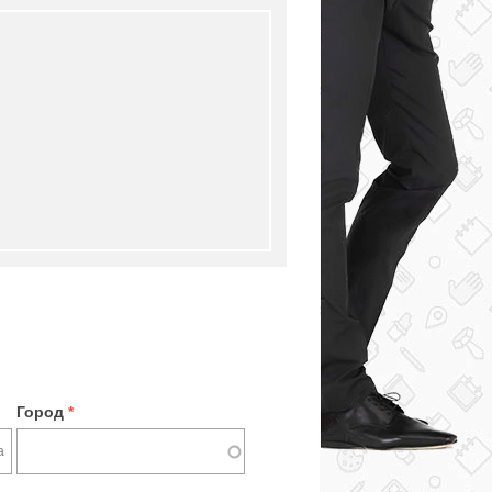
Город
*