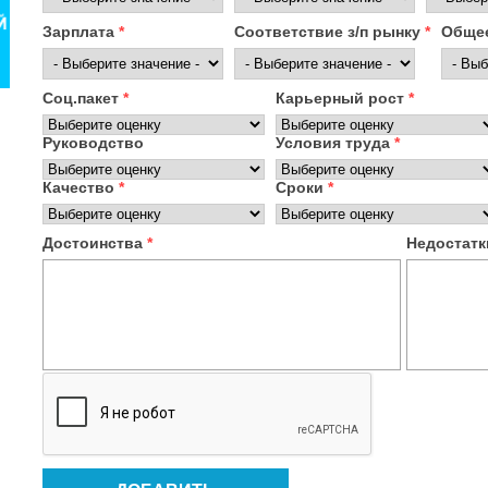
Зарплата
*
Соответствие з/п рынку
*
Общее
Соц.пакет
*
Карьерный рост
*
Руководство
Условия труда
*
Качество
*
Сроки
*
Достоинства
*
Недостат