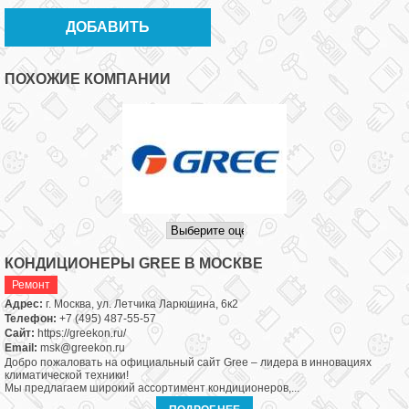
ПОХОЖИЕ КОМПАНИИ
КОНДИЦИОНЕРЫ GREE В МОСКВЕ
Ремонт
Адрес:
г. Москва, ул. Летчика Ларюшина, 6к2
Телефон:
+7 (495) 487-55-57
Сайт:
https://greekon.ru/
Email:
msk@greekon.ru
Добро пожаловать на официальный сайт Gree – лидера в инновациях
климатической техники!
Мы предлагаем широкий ассортимент кондиционеров,...