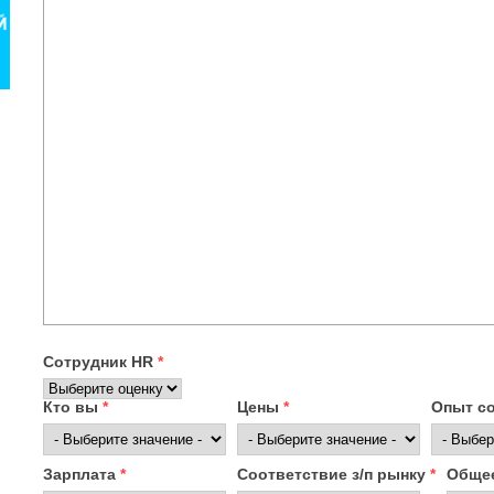
Сотрудник HR
*
Кто вы
*
Цены
*
Опыт с
Зарплата
*
Соответствие з/п рынку
*
Общее