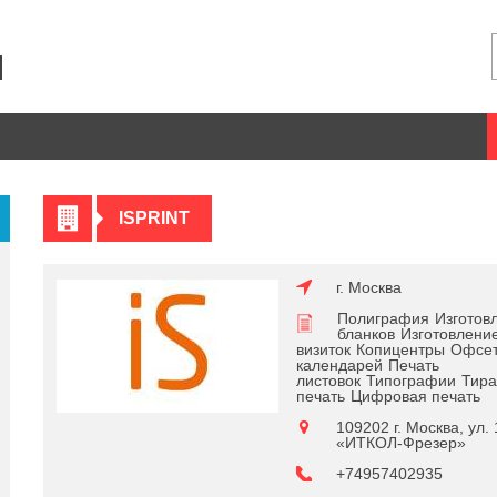
ISPRINT
г. Москва
Полиграфия
Изготов
бланков
Изготовлени
визиток
Копицентры
Офсет
календарей
Печать
листовок
Типографии
Тира
печать
Цифровая печать
109202 г. Москва, ул.
«ИТКОЛ-Фрезер»
+74957402935