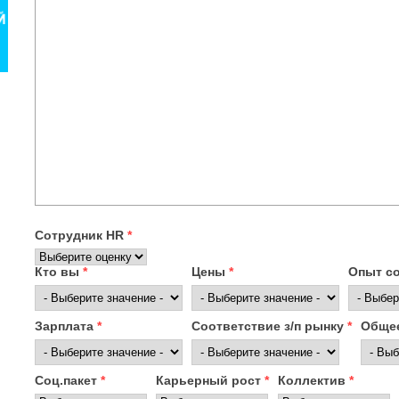
Сотрудник HR
*
Кто вы
*
Цены
*
Опыт с
Зарплата
*
Соответствие з/п рынку
*
Общее
Соц.пакет
*
Карьерный рост
*
Коллектив
*