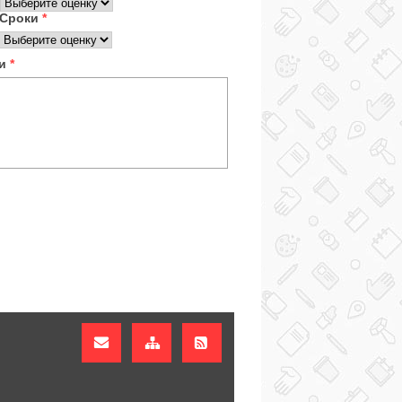
Сроки
*
ки
*