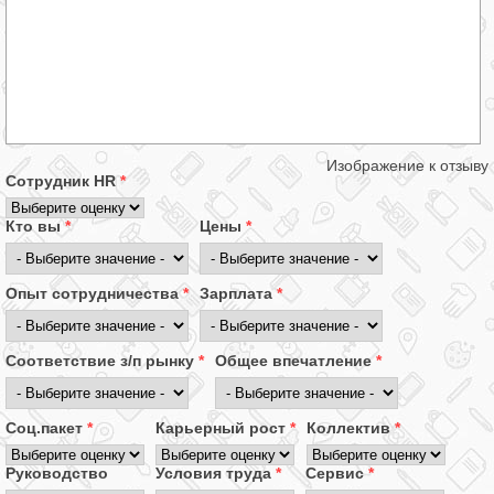
Изображение к отзыву
Сотрудник HR
*
Кто вы
*
Цены
*
Опыт сотрудничества
*
Зарплата
*
Соответствие з/п рынку
*
Общее впечатление
*
Соц.пакет
*
Карьерный рост
*
Коллектив
*
Руководство
Условия труда
*
Сервис
*