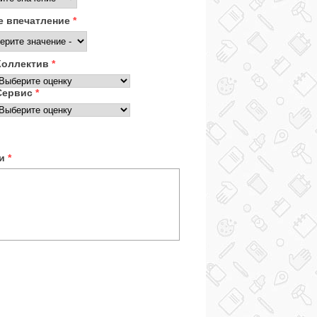
 впечатление
*
Коллектив
*
Сервис
*
ки
*