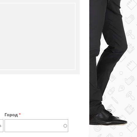
Город
*