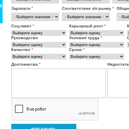
Зарплата
*
Соответствие з/п рынку
*
Общее
Соц.пакет
*
Карьерный рост
*
Руководство
Условия труда
*
Качество
*
Сроки
*
Достоинства
*
Недостат