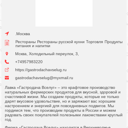
.Москва
Рестораны
Рестораны русской кухни
Торговля
Продукты
питания и напитки
Мсква, Холодильный переулок, 3,
+74957983220
https://gastrodachavselug.ru
gastrodachavselug@myxmail.ru
Лавка «Гастродача Вселуг» – это крафтовое производство
натуральных фермерских продуктов для вкусной, здоровой и
счастливой жизни. Мы создаем продукты, которые не только
дарят вкусовое удовольствие, но и заряжают вас хорошим
настроением и энергией для повседневных подвигов. Мы
гордимся тем, что производим продукты в России и можем
радовать своих покупателей полезными лакомствами круглый
год.
Ферма «Гастродача Вселуг» находится в Верхневолжье