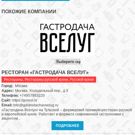
ПОХОЖИЕ КОМПАНИИ
РЕСТОРАН «ГАСТРОДАЧА ВСЕЛУГ»
Рестораны
,
Рестораны русской кухни
,
Русской кухни
Город:
.Москва
Адрес:
Москва, Холодильный пер., д.3
Телефон:
+74957983220
Сайт:
https://gvrest.ru
Email:
info@gastrodachavselug.ru
«Гастродача Вселуг» на Тульской – фермерский премиум-ресторан русской
и европейской кухни. Работает в формате современной гастрономии с
акцентом...
ПОДРОБНЕЕ