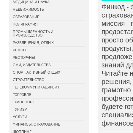
МЕДИЦИНА И НАУКА
Финкод -
НЕДВИЖИМОСТЬ
страхова
ОБРАЗОВАНИЕ
миссия - 
ПОЛИГРАФИЯ
предоста
ПРОМЫШЛЕННОСТЬ И
ПРОИЗВОДСТВО
просто о
РАЗВЛЕЧЕНИЯ, ОТДЫХ
продукты
РЕМОНТ
предложен
РЕСТОРАНЫ
знаний д
СМИ, ИЗДАТЕЛЬСТВА
Читайте 
СПОРТ, АКТИВНЫЙ ОТДЫХ
СТРОИТЕЛЬСТВО
решения,
ТЕЛЕКОММУНИКАЦИИ, ИТ
грамотно
ТОРГОВЛЯ
профессио
ТРАНСПОРТ
будете го
ТУРИЗМ
специали
УСЛУГИ
финансов
ФИНАНСЫ, СТРАХОВАНИЕ
ШОППИНГ