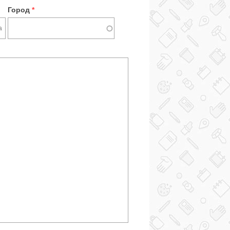
Город
*