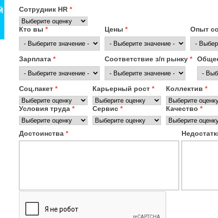
Сотрудник HR
*
Кто вы
*
Цены
*
Опыт с
Зарплата
*
Соответствие з/п рынку
*
Общее
Соц.пакет
*
Карьерный рост
*
Коллектив
*
Условия труда
*
Сервис
*
Качество
*
Достоинства
*
Недостат