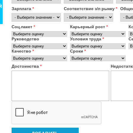
Зарплата
*
Соответствие з/п рынку
*
Общее
Соц.пакет
*
Карьерный рост
*
К
Руководство
Условия труда
*
С
Качество
*
Сроки
*
Достоинства
*
Недостат