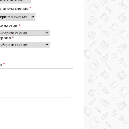
 впечатление
*
оллектив
*
ервис
*
ки
*