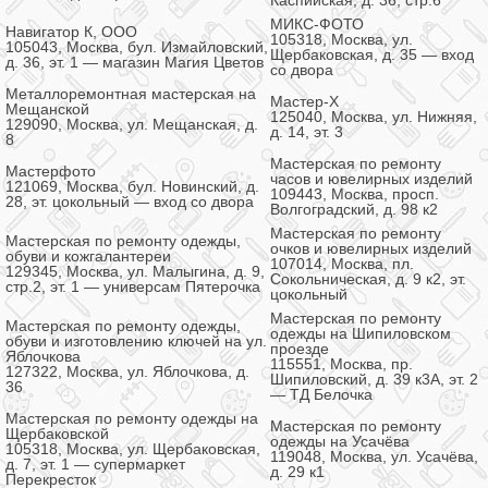
Каспийская, д. 36, стр.6
МИКС-ФОТО
Навигатор К, ООО
105318, Москва, ул.
105043, Москва, бул. Измайловский,
Щербаковская, д. 35 — вход
д. 36, эт. 1 — магазин Магия Цветов
со двора
Металлоремонтная мастерская на
Мастер-Х
Мещанской
125040, Москва, ул. Нижняя,
129090, Москва, ул. Мещанская, д.
д. 14, эт. 3
8
Мастерская по ремонту
Мастерфото
часов и ювелирных изделий
121069, Москва, бул. Новинский, д.
109443, Москва, просп.
28, эт. цокольный — вход со двора
Волгоградский, д. 98 к2
Мастерская по ремонту
Мастерская по ремонту одежды,
очков и ювелирных изделий
обуви и кожгалантереи
107014, Москва, пл.
129345, Москва, ул. Малыгина, д. 9,
Сокольническая, д. 9 к2, эт.
стр.2, эт. 1 — универсам Пятерочка
цокольный
Мастерская по ремонту
Мастерская по ремонту одежды,
одежды на Шипиловском
обуви и изготовлению ключей на ул.
проезде
Яблочкова
115551, Москва, пр.
127322, Москва, ул. Яблочкова, д.
Шипиловский, д. 39 к3А, эт. 2
36
— ТД Белочка
Мастерская по ремонту одежды на
Мастерская по ремонту
Щербаковской
одежды на Усачёва
105318, Москва, ул. Щербаковская,
119048, Москва, ул. Усачёва,
д. 7, эт. 1 — супермаркет
д. 29 к1
Перекресток