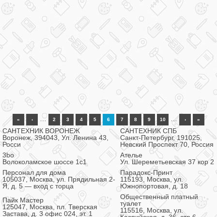
…
…
«
‹
2
3
4
5
6
7
8
9
10
›
»
САНТЕХНИК ВОРОНЕЖ
САНТЕХНИК СПБ
Воронеж, 394043, Ул. Ленина 43,
Санкт-Петербург, 191025,
Росси
Невский Проспект 70, Россия
3bo
Ателье
Волоколамское шоссе 1с1
Ул. Шереметьевская 37 кор 2
Персонал для дома
Парадокс-Принт
105037, Москва, ул. Прядильная 2-
115193, Москва, ул.
Я, д. 5 — вход с торца
Южнопортовая, д. 18
Общественный платный
Пайк Мастер
туалет
125047, Москва, пл. Тверская
115516, Москва, ул.
Застава, д. 3 офис 024, эт. 1