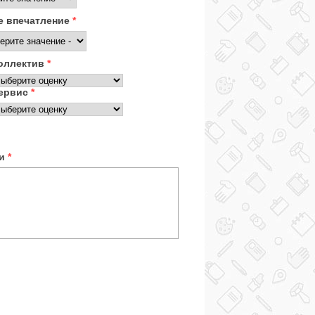
 впечатление
*
оллектив
*
ервис
*
ки
*