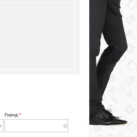
Город
*