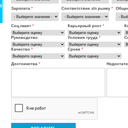
Зарплата
*
Соответствие з/п рынку
*
Общее
Соц.пакет
*
Карьерный рост
*
К
Руководство
Условия труда
*
С
Качество
*
Сроки
*
Достоинства
*
Недостат