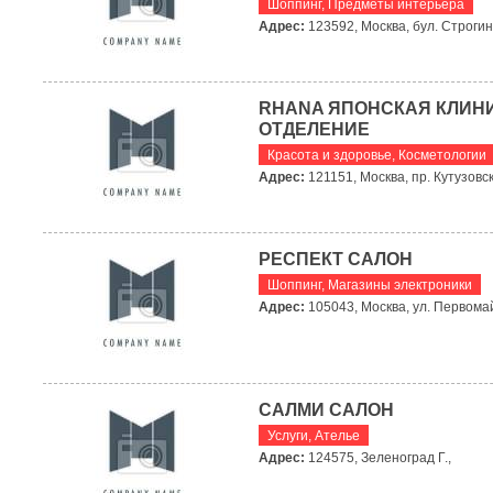
Шоппинг
,
Предметы интерьера
Адрес:
123592, Москва, бул. Строгин
RHANA ЯПОНСКАЯ КЛИН
ОТДЕЛЕНИЕ
Красота и здоровье
,
Косметологии
Адрес:
121151, Москва, пр. Кутузовск
РЕСПЕКТ САЛОН
Шоппинг
,
Магазины электроники
Адрес:
105043, Москва, ул. Первомай
САЛМИ САЛОН
Услуги
,
Ателье
Адрес:
124575, Зеленоград Г.,