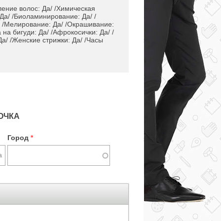
ление волос: Да/ /Химическая
Да/ /Биоламинирование: Да/ /
/ /Мелирование: Да/ /Окрашивание:
 на бигуди: Да/ /Афрокосички: Да/ /
Да/ /Женские стрижки: Да/ /Часы
ОЧКА
Город
*