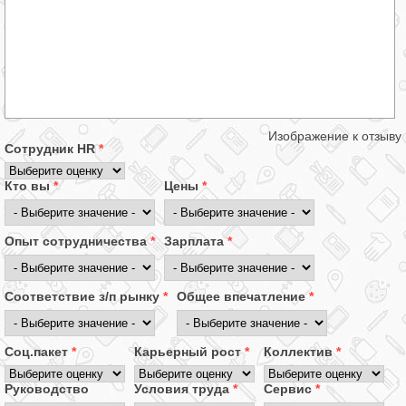
Изображение к отзыву
Сотрудник HR
*
Кто вы
*
Цены
*
Опыт сотрудничества
*
Зарплата
*
Соответствие з/п рынку
*
Общее впечатление
*
Соц.пакет
*
Карьерный рост
*
Коллектив
*
Руководство
Условия труда
*
Сервис
*