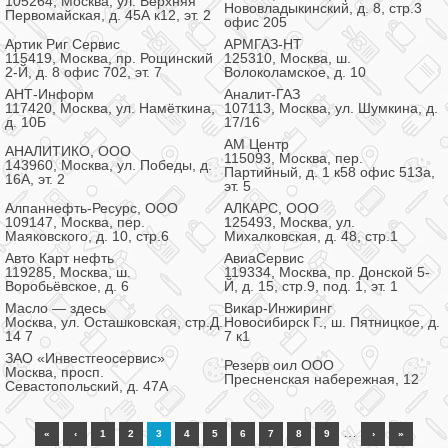
105264, Москва, ул. Верхняя
Нововладыкинский, д. 8, стр.3
Первомайская, д. 45А к12, эт. 2
офис 205
Артик Риг Сервис
АРМГАЗ-HT
115419, Москва, пр. Рощинский
125310, Москва, ш.
2-Й, д. 8 офис 702, эт. 7
Волоколамское, д. 10
АНТ-Информ
Аналит-ГАЗ
117420, Москва, ул. Намёткина,
107113, Москва, ул. Шумкина, д.
д. 10Б
17/16
АМ Центр
АНАЛИТИКО, ООО
115093, Москва, пер.
143960, Москва, ул. Победы, д.
Партийный, д. 1 к58 офис 513а,
16А, эт. 2
эт. 5
Алпаннефть-Ресурс, ООО
АЛКАРС, ООО
109147, Москва, пер.
125493, Москва, ул.
Маяковского, д. 10, стр.6
Михалковская, д. 48, стр.1
Авто Карт нефть
АвиаСервис
119285, Москва, ш.
119334, Москва, пр. Донской 5-
Воробьёвское, д. 6
Й, д. 15, стр.9, под. 1, эт. 1
Масло — здесь
Викар-Инжиринг
Москва, ул. Осташковская, стр.Д.
Новосибирск Г., ш. Пятницкое, д.
14 7
7 к1
ЗАО «Инвестгеосервис»
Резерв оил ООО
Москва, просп.
Пресненская набережная, 12
Севастопольский, д. 47А
…
«
‹
1
2
3
4
5
6
7
8
9
›
»