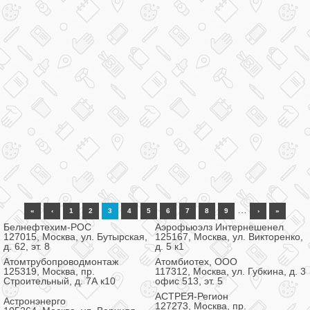
…
«
‹
1
2
3
4
5
6
7
8
9
›
»
Белнефтехим-РОС
Аэрофьюэлз Интернешенел
127015, Москва, ул. Бутырская,
125167, Москва, ул. Викторенко,
д. 62, эт. 8
д. 5 к1
Атомтрубопроводмонтаж
Атомбиотех, ООО
125319, Москва, пр.
117312, Москва, ул. Губкина, д. 3
Строительный, д. 7А к10
офис 513, эт. 5
АСТРЕЯ-Регион
Астронэнерго
127273, Москва, пр.