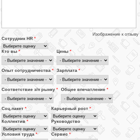
Изображение к отзыву
Сотрудник HR
*
Кто вы
*
Цены
*
Опыт сотрудничества
*
Зарплата
*
Соответствие з/п рынку
*
Общее впечатление
*
Соц.пакет
*
Карьерный рост
*
Коллектив
*
Руководство
Условия труда
*
Сервис
*