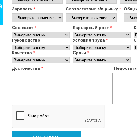
Зарплата
*
Соответствие з/п рынку
*
Общее
Соц.пакет
*
Карьерный рост
*
К
Руководство
Условия труда
*
С
Качество
*
Сроки
*
Достоинства
*
Недостат