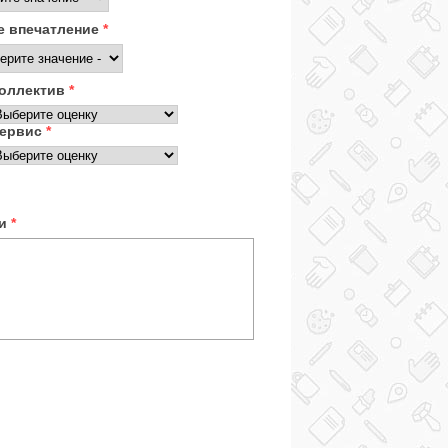
 впечатление
*
оллектив
*
ервис
*
ки
*