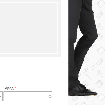
Город
*