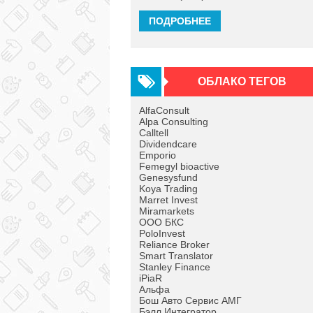
ПОДРОБНЕЕ
ОБЛАКО ТЕГОВ
AlfaConsult
Alpa Consulting
Calltell
Dividendcare
Emporio
Femegyl bioactive
Genesysfund
Koya Trading
Marret Invest
Miramarkets
OOO БКС
PoloInvest
Reliance Broker
Smart Translator
Stanley Finance
iPiaR
Альфа
Бош Авто Сервис АМГ
Бэлл Интегратор