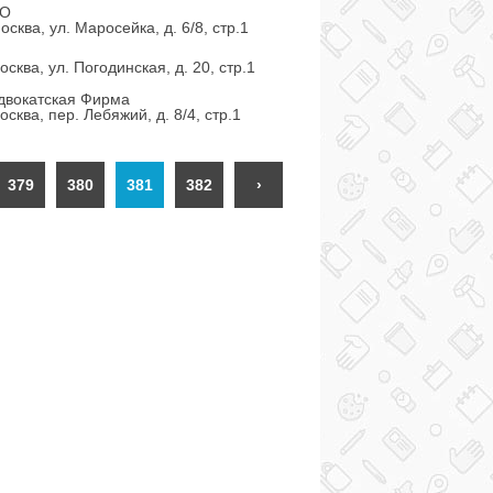
ОО
сква, ул. Маросейка, д. 6/8, стр.1
сква, ул. Погодинская, д. 20, стр.1
двокатская Фирма
сква, пер. Лебяжий, д. 8/4, стр.1
379
380
381
382
›