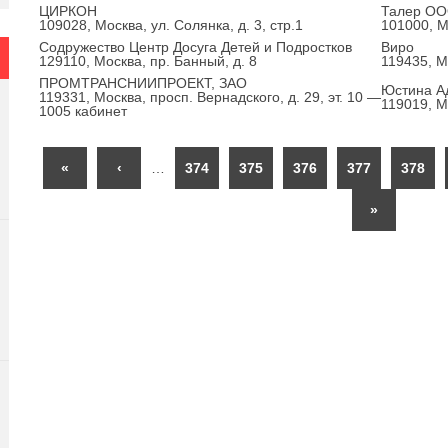
ЦИРКОН
Талер О
109028, Москва, ул. Солянка, д. 3, стр.1
101000, Мо
Содружество Центр Досуга Детей и Подростков
Виро
129110, Москва, пр. Банный, д. 8
119435, Мо
ПРОМТРАНСНИИПРОЕКТ, ЗАО
Юстина А
119331, Москва, просп. Вернадского, д. 29, эт. 10 —
119019, Мо
1005 кабинет
«
‹
…
374
375
376
377
378
»