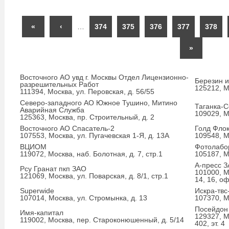
«
‹
…
374
375
376
377
378
»
Восточного АО увд г. Москвы Отдел Лицензионно-
Березин и
разрешительных Работ
125212, М
111394, Москва, ул. Перовская, д. 56/55
Северо-западного АО Южное Тушино, Митино
Таганка-С
Аварийная Служба
109029, М
125363, Москва, пр. Строительный, д. 2
Восточного АО Спасатель-2
Голд Фло
107553, Москва, ул. Пугачевская 1-Я, д. 13А
109548, М
ВЦИОМ
Фотолабо
119072, Москва, наб. Болотная, д. 7, стр.1
105187, М
А-пресс 
Рсу Гранат пкп ЗАО
101000, М
121069, Москва, ул. Поварская, д. 8/1, стр.1
14, 16, оф
Superwide
Искра-твс
107014, Москва, ул. Стромынка, д. 13
107370, М
Посейдон
Имя-капитал
129327, М
119002, Москва, пер. Староконюшенный, д. 5/14
402, эт. 4