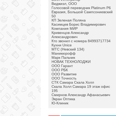
Виджиэл, ООО
Голосовой переводчик Platinum P6
Евразия, Большой Сампсониевский
50
КП Зеленая Поляна
Касимцев Борис Владимирович
Компания МИР
Кривенцов Александр
Александрович
Кто звонил с номера 84993717734
Кухни Unice
МТС (Невский 134)
Маникюрофф
Марк Пальчик
НОВАК ТЕХНОЛОДЖИ
ООО Гарант
ООО РБК
ООО Развитие
ООО Точность
СТК Самара Скала Холл
Скала Холл Самара 19 этаж офис
195
Смирнов Александр Афанасьевич
Экран Оптика
Ю-Клиник