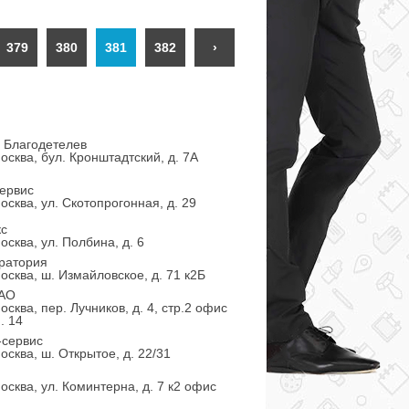
379
380
381
382
›
 Благодетелев
осква, бул. Кронштадтский, д. 7А
ервис
осква, ул. Скотопрогонная, д. 29
кс
осква, ул. Полбина, д. 6
ратория
осква, ш. Измайловское, д. 71 к2Б
ЗАО
осква, пер. Лучников, д. 4, стр.2 офис
. 14
-сервис
осква, ш. Открытое, д. 22/31
осква, ул. Коминтерна, д. 7 к2 офис