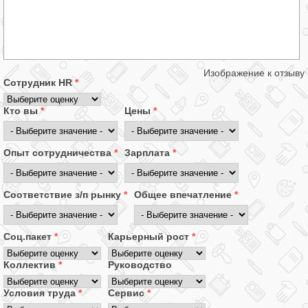
Изображение к отзыву
Сотрудник HR
*
Кто вы
*
Цены
*
Опыт сотрудничества
*
Зарплата
*
Соответствие з/п рынку
*
Общее впечатление
*
Соц.пакет
*
Карьерный рост
*
Коллектив
*
Руководство
Условия труда
*
Сервис
*