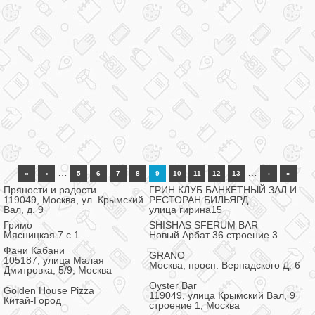
…
…
«
‹
5
6
7
8
9
10
11
12
13
›
»
Пряности и радости
ГРИН КЛУБ БАНКЕТНЫЙ ЗАЛ И
119049, Москва, ул. Крымский
РЕСТОРАН БИЛЬЯРД
Вал, д. 9
улица гирина15
Гримо
SHISHAS SFERUM BAR
Мясницкая 7 с.1
Новый Арбат 36 строение 3
Фани Кабани
GRANO
105187, улица Малая
Москва, просп. Вернадского Д. 6
Дмитровка, 5/9, Москва
Oyster Bar
Golden House Pizza
119049, улица Крымский Вал, 9
Китай-Город
строение 1, Москва