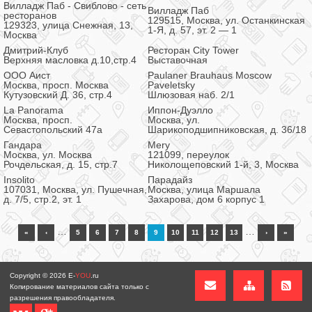
Вилладж Паб - Свиблово - сеть
Вилладж Паб
ресторанов
129515, Москва, ул. Останкинская
129323, улица Снежная, 13,
1-Я, д. 57, эт. 2 — 1
Москва
Дмитрий-Клуб
Ресторан City Tower
Верхняя масловка д.10,стр.4
Выставочная
ООО Аист
Paulaner Brauhaus Moscow
Москва, просп. Москва
Paveletsky
Кутузовский Д. 36, стр.4
Шлюзовая наб. 2/1
La Panorama
Иппон-Дуэлло
Москва, просп.
Москва, ул.
Севастопольский 47а
Шарикоподшипниковская, д. 36/18
Гандара
Mery
Москва, ул. Москва
121099, переулок
Рочдельская, д. 15, стр.7
Николощеповский 1-й, 3, Москва
Insolito
Парадайз
107031, Москва, ул. Пушечная,
Москва, улица Маршала
д. 7/5, стр.2, эт. 1
Захарова, дом 6 корпус 1
…
…
«
‹
5
6
7
8
9
10
11
12
13
›
»
Copyright © 2026
E-
YOU
.ru
Копирование материалов сайта только с
разрешения правообладателя.