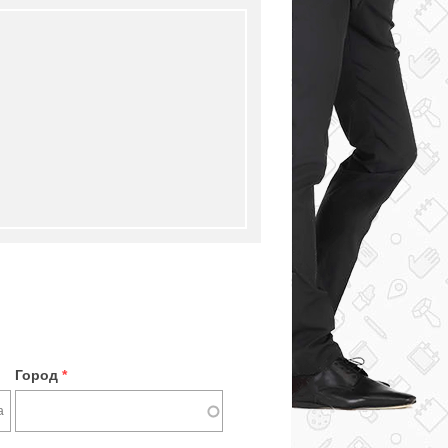
Город
*