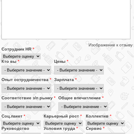
Изображение к отзыву
Сотрудник HR
*
Кто вы
*
Цены
*
Опыт сотрудничества
*
Зарплата
*
Соответствие з/п рынку
*
Общее впечатление
*
Соц.пакет
*
Карьерный рост
*
Коллектив
*
Руководство
Условия труда
*
Сервис
*