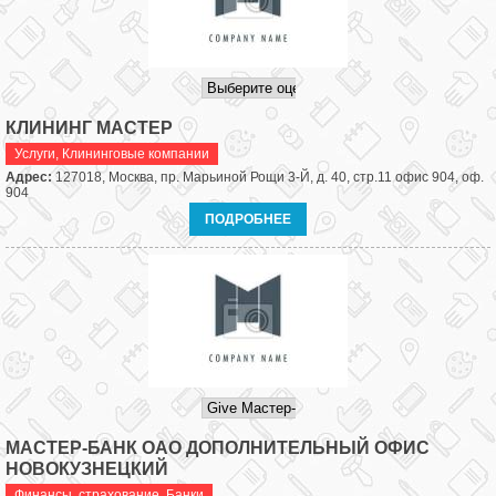
КЛИНИНГ МАСТЕР
Услуги
,
Клининговые компании
Адрес:
127018, Москва, пр. Марьиной Рощи 3-Й, д. 40, стр.11 офис 904, оф.
904
ПОДРОБНЕЕ
МАСТЕР-БАНК ОАО ДОПОЛНИТЕЛЬНЫЙ ОФИС
НОВОКУЗНЕЦКИЙ
Финансы, страхование
,
Банки