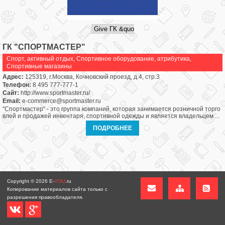
ГК "СПОРТМАСТЕР"
Спорт, активный отдых
,
Спортивное оборудование, атрибутика
,
Спортивные магазины
Адрес:
125319, г.Москва, Кочновский проезд, д.4, стр.3
Телефон:
8 495 777-777-1
Сайт:
http://www.sportmaster.ru/
Email:
e-commerce@sportmaster.ru
"Спортмастер" - это группа компаний, которая занимается розничной торго
влей и продажей инвентаря, спортивной одежды и является владельцем ...
ПОДРОБНЕЕ
Copyright © 2026
E-
YOU
.ru
Копирование материалов сайта только с
разрешения правообладателя.