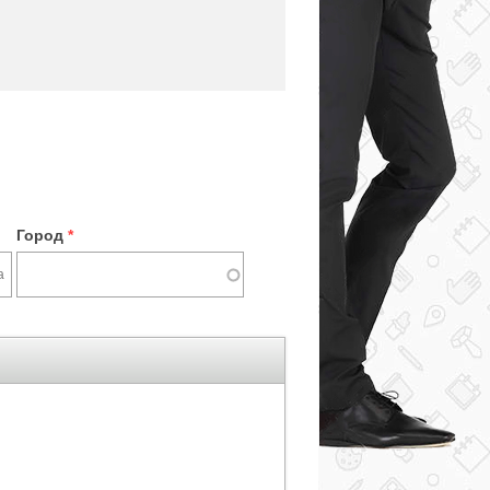
Город
*