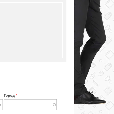
Город
*