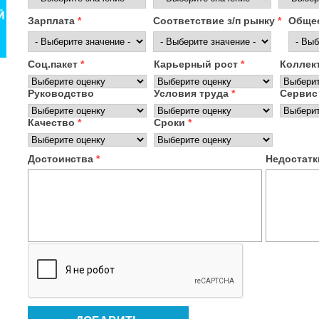
Зарплата
*
Соответствие з/п рынку
*
Общее
Соц.пакет
*
Карьерный рост
*
Коллек
Руководство
Условия труда
*
Серви
Качество
*
Сроки
*
Достоинства
*
Недостат