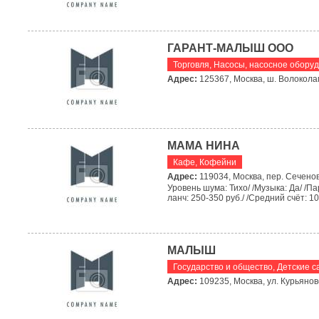
ГАРАНТ-МАЛЫШ ООО
Торговля
,
Насосы, насосное обору
Адрес:
125367, Москва, ш. Волоколам
МАМА НИНА
Кафе
,
Кофейни
Адрес:
119034, Москва, пер. Сеченов
Уровень шума: Тихо/ /Музыка: Да/ /Пар
ланч: 250-350 руб./ /Средний счёт: 10
МАЛЫШ
Государство и общество
,
Детские с
Адрес:
109235, Москва, ул. Курьяновс