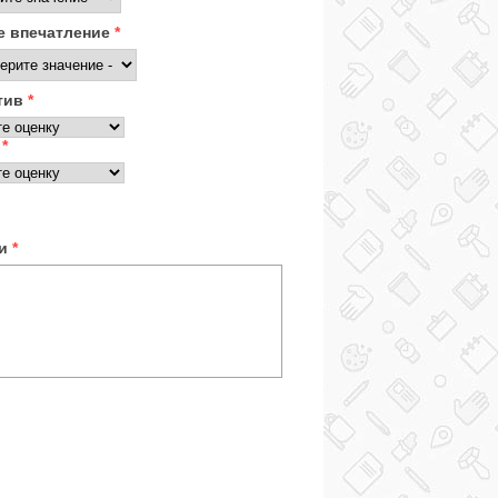
 впечатление
*
тив
*
с
*
ки
*