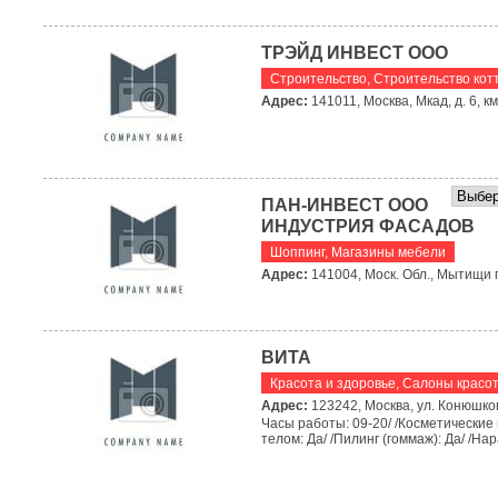
ТРЭЙД ИНВЕСТ ООО
Строительство
,
Строительство кот
Адрес:
141011, Москва, Мкад, д. 6, к
ПАН-ИНВЕСТ ООО
ИНДУСТРИЯ ФАСАДОВ
Шоппинг
,
Магазины мебели
Адрес:
141004, Моск. Обл., Мытищи г.
ВИТА
Красота и здоровье
,
Салоны красо
Адрес:
123242, Москва, ул. Конюшковс
Часы работы: 09-20/ /Косметические 
телом: Да/ /Пилинг (гоммаж): Да/ /На