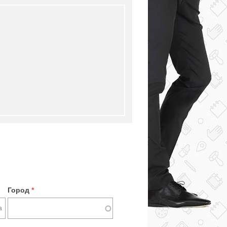
Город
*