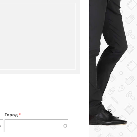
Город
*