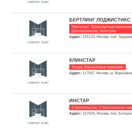
БЕРТЛИНГ ЛОДЖИСТИКС
Транспорт
,
Транспортные компании
грузоперевозка, логистика
Адрес:
105120, Москва, наб. Академи
КЛИНСТАР
Услуги
,
Клининговые компании
Адрес:
117587, Москва, ш. Варшавско
ИНСТАР
Строительство
,
Строительство со
Адрес:
107045, Москва, пер. Большой