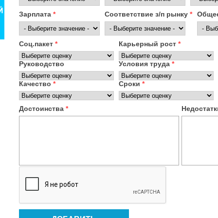
Зарплата
*
Соответствие з/п рынку
*
Общее
Соц.пакет
*
Карьерный рост
*
Руководство
Условия труда
*
Качество
*
Сроки
*
Достоинства
*
Недостат