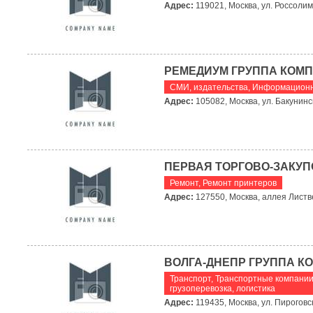
Адрес:
119021, Москва, ул. Россолимо
РЕМЕДИУМ ГРУППА КОМ
СМИ, издательства
,
Информационн
Адрес:
105082, Москва, ул. Бакунинск
ПЕРВАЯ ТОРГОВО-ЗАКУП
Ремонт
,
Ремонт принтеров
Адрес:
127550, Москва, аллея Листв
ВОЛГА-ДНЕПР ГРУППА К
Транспорт
,
Транспортные компании
грузоперевозка, логистика
Адрес:
119435, Москва, ул. Пироговс