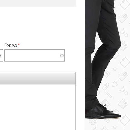
Город
*