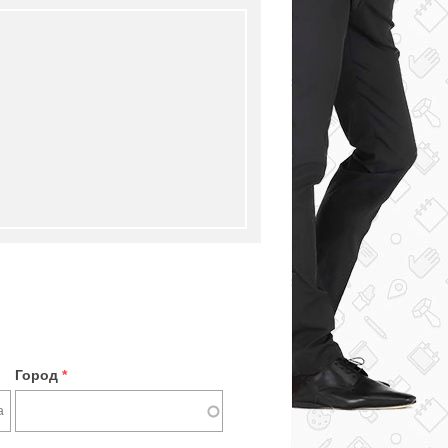
Город
*