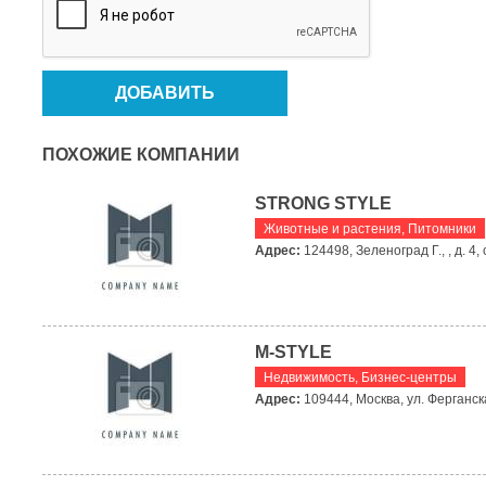
ПОХОЖИЕ КОМПАНИИ
STRONG STYLE
Животные и растения
,
Питомники
Адрес:
124498, Зеленоград Г., , д. 4,
M-STYLE
Недвижимость
,
Бизнес-центры
Адрес:
109444, Москва, ул. Ферганская