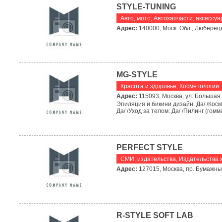
STYLE-TUNING
Авто, мото
,
Автозапчасти, аксессу
Адрес:
140000, Моск. Обл., Люберецки
MG-STYLE
Красота и здоровье
,
Косметологии
Адрес:
115093, Москва, ул. Большая С
Эпиляция и бикини дизайн: Да/ /Кос
Да/ /Уход за телом: Да/ /Пилинг (гомм
PERFECT STYLE
СМИ, издательства
,
Издательства 
Адрес:
127015, Москва, пр. Бумажный, 
R-STYLE SOFT LAB