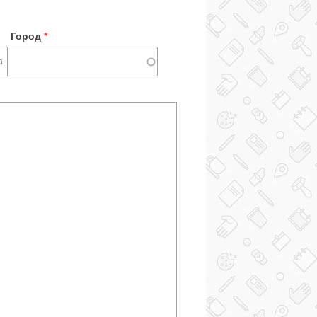
Город
*