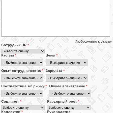
Изображение к отзыву
Сотрудник HR
*
Кто вы
*
Цены
*
Опыт сотрудничества
*
Зарплата
*
Соответствие з/п рынку
*
Общее впечатление
*
Соц.пакет
*
Карьерный рост
*
Коллектив
*
Руководство