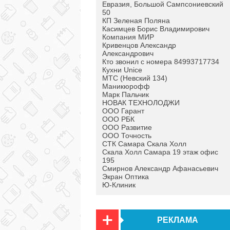
Евразия, Большой Сампсониевский
50
КП Зеленая Поляна
Касимцев Борис Владимирович
Компания МИР
Кривенцов Александр
Александрович
Кто звонил с номера 84993717734
Кухни Unice
МТС (Невский 134)
Маникюрофф
Марк Пальчик
НОВАК ТЕХНОЛОДЖИ
ООО Гарант
ООО РБК
ООО Развитие
ООО Точность
СТК Самара Скала Холл
Скала Холл Самара 19 этаж офис
195
Смирнов Александр Афанасьевич
Экран Оптика
Ю-Клиник
РЕКЛАМА