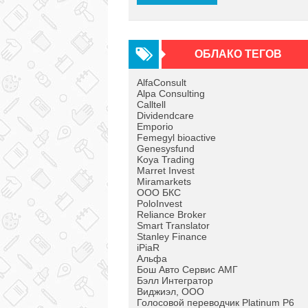
ОБЛАКО ТЕГОВ
AlfaConsult
Alpa Consulting
Calltell
Dividendcare
Emporio
Femegyl bioactive
Genesysfund
Koya Trading
Marret Invest
Miramarkets
OOO БКС
PoloInvest
Reliance Broker
Smart Translator
Stanley Finance
iPiaR
Альфа
Бош Авто Сервис АМГ
Бэлл Интегратор
Виджиэл, ООО
Голосовой переводчик Platinum P6