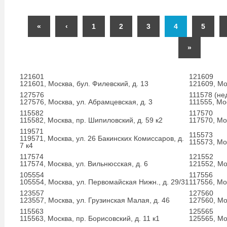
«
‹
1
2
3
4
5
»
121601
121609
121601, Москва, бул. Филевский, д. 13
121609, Мо
127576
111578 (не
127576, Москва, ул. Абрамцевская, д. 3
111555, Мос
115582
117570
115582, Москва, пр. Шипиловский, д. 59 к2
117570, Мо
119571
115573
119571, Москва, ул. 26 Бакинских Комиссаров, д.
115573, Мо
7 к4
117574
121552
117574, Москва, ул. Вильнюсская, д. 6
121552, Мос
105554
117556
105554, Москва, ул. Первомайская Нижн., д. 29/31
117556, Мос
123557
127560
123557, Москва, ул. Грузинская Малая, д. 46
127560, Мо
115563
125565
115563, Москва, пр. Борисовский, д. 11 к1
125565, Мо