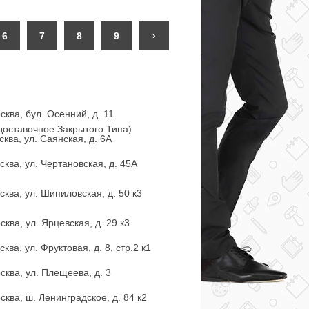
6
7
8
9
›
сква, бул. Осенний, д. 11
доставочное Закрытого Типа)
ква, ул. Саянская, д. 6А
сква, ул. Чертановская, д. 45А
сква, ул. Шипиловская, д. 50 к3
ква, ул. Ярцевская, д. 29 к3
ква, ул. Фруктовая, д. 8, стр.2 к1
сква, ул. Плещеева, д. 3
сква, ш. Ленинградское, д. 84 к2