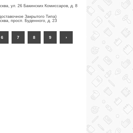
сква, ул. 26 Бакинских Комиссаров, д. 8
доставочное Закрытого Типа)
сква, просп. Буденного, д. 23
6
7
8
9
›