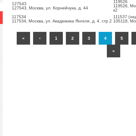
119526
127543
119526, Мо
127543, Москва, ул. Корнейчука, д. 44
к2
117534
111537 (не
117534, Москва, ул. Академика Янгеля, д. 4, стр.2
105118, Мо
«
‹
1
2
3
4
5
»