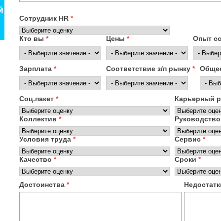
Сотрудник HR
*
Кто вы
*
Цены
*
Опыт с
Зарплата
*
Соответствие з/п рынку
*
Общее
Соц.пакет
*
Карьерный 
Коллектив
*
Руководство
Условия труда
*
Сервис
*
Качество
*
Сроки
*
Достоинства
*
Недостат