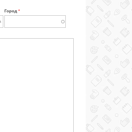
Город
*