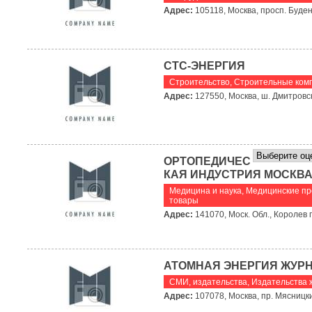
Адрес:
105118, Москва, просп. Буден
СТС-ЭНЕРГИЯ
Строительство
,
Строительные ком
Адрес:
127550, Москва, ш. Дмитровск
ОРТОПЕДИЧЕС
КАЯ ИНДУСТРИЯ МОСКВА
Медицина и наука
,
Медицинские пр
товары
Адрес:
141070, Моск. Обл., Королев г.
АТОМНАЯ ЭНЕРГИЯ ЖУР
СМИ, издательства
,
Издательства 
Адрес:
107078, Москва, пр. Мясницкий