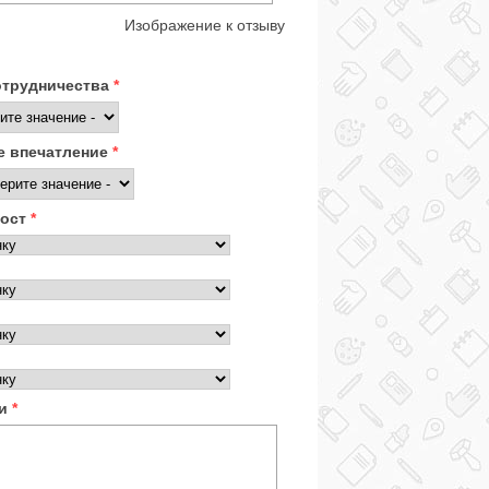
Изображение к отзыву
отрудничества
*
 впечатление
*
рост
*
ки
*