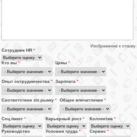
Изображение к отзыву
Сотрудник HR
*
Кто вы
*
Цены
*
Опыт сотрудничества
*
Зарплата
*
Соответствие з/п рынку
*
Общее впечатление
*
Соц.пакет
*
Карьерный рост
*
Коллектив
*
Руководство
Условия труда
*
Сервис
*