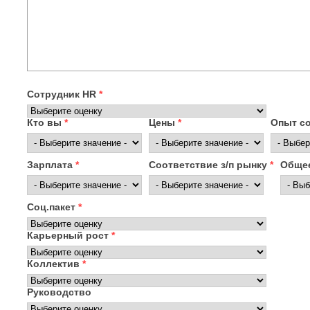
Сотрудник HR
*
Кто вы
*
Цены
*
Опыт с
Зарплата
*
Соответствие з/п рынку
*
Общее
Соц.пакет
*
Карьерный рост
*
Коллектив
*
Руководство