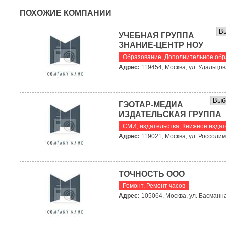
ПОХОЖИЕ КОМПАНИИ
УЧЕБНАЯ ГРУППА
ЗНАНИЕ-ЦЕНТР НОУ
Образование
,
Дополнительное обр
Адрес:
119454, Москва, ул. Удальцова
ГЭОТАР-МЕДИА
ИЗДАТЕЛЬСКАЯ ГРУППА
СМИ, издательства
,
Книжное издат
Адрес:
119021, Москва, ул. Россолимо
ТОЧНОСТЬ ООО
Ремонт
,
Ремонт часов
Адрес:
105064, Москва, ул. Басманна