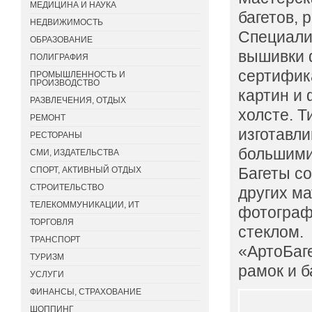
МЕДИЦИНА И НАУКА
багетов, 
НЕДВИЖИМОСТЬ
Специали
ОБРАЗОВАНИЕ
вышивки 
ПОЛИГРАФИЯ
сертифик
ПРОМЫШЛЕННОСТЬ И
ПРОИЗВОДСТВО
картин и
РАЗВЛЕЧЕНИЯ, ОТДЫХ
холсте. 
РЕМОНТ
изготавл
РЕСТОРАНЫ
большими
СМИ, ИЗДАТЕЛЬСТВА
Багеты со
СПОРТ, АКТИВНЫЙ ОТДЫХ
СТРОИТЕЛЬСТВО
других м
ТЕЛЕКОММУНИКАЦИИ, ИТ
фотограф
ТОРГОВЛЯ
стеклом.
ТРАНСПОРТ
«АртоБаг
ТУРИЗМ
рамок и б
УСЛУГИ
ФИНАНСЫ, СТРАХОВАНИЕ
ШОППИНГ