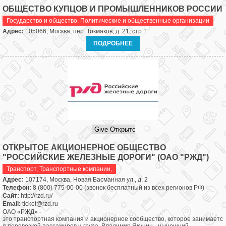
ОБЩЕСТВО КУПЦОВ И ПРОМЫШЛЕННИКОВ РОССИИ
Государство и общество
,
Политические и общественные организации
Адрес:
105066, Москва, пер. Токмаков, д. 21, стр.1
ПОДРОБНЕЕ
ОТКРЫТОЕ АКЦИОНЕРНОЕ ОБЩЕСТВО
"РОССИЙСКИЕ ЖЕЛЕЗНЫЕ ДОРОГИ" (ОАО "РЖД")
Транспорт
,
Транспортные компании,
Адрес:
107174, Москва, Новая Басманная ул., д. 2
Телефон:
8 (800) 775-00-00 (звонок бесплатный из всех регионов РФ)
Сайт:
http://rzd.ru/
Email:
ticket@rzd.ru
ОАО «РЖД» -
это транспортная компания и акционерное сообщество, которое занимаетс